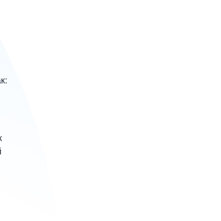
к:
к
й