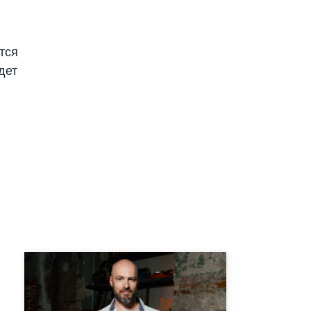
тся
дет